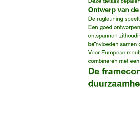
Deze details bepalen 
Ontwerp van de 
De rugleuning speelt 
Een goed ontworpen t
ontspannen zithoudin
beïnvloeden samen d
Voor Europese meube
combineren met een h
De framecons
duurzaamhe