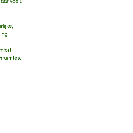
 aanvoelt.
lijke, 
ing 
fort 
nruimtes.