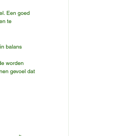
el. Een goed 
en te 
in balans 
nde worden 
nnen gevoel dat 