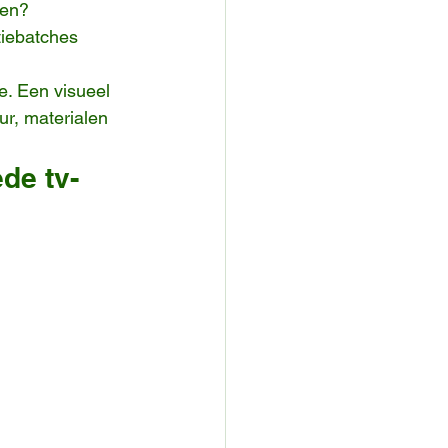
nen?
tiebatches 
e. Een visueel 
ur, materialen 
de tv-