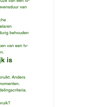
euze van een tv-
 levensduur van 
che 
elaren 
gdurig behouden 
ken van een tv-
en.
k is 
ruikt. Anders 
tmomenten. 
lingscriteria.
bruik?