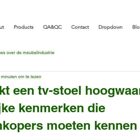
ture.com 👋 Tot ziens op CIFF 2026! | 18-21 maart |
ut
Products
QA&QC
Contact
Dropdown
Bl
ws over de meubelindustrie
 minuten om te lezen
t een tv-stoel hoogwaa
jke kenmerken die
nkopers moeten kennen