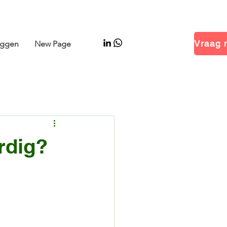
 Hal 14.1 · Stand B01
oggen
New Page
rdig?