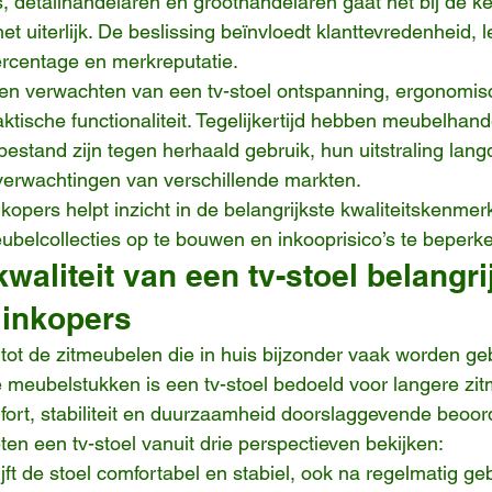
 detailhandelaren en groothandelaren gaat het bij de k
het uiterlijk. De beslissing beïnvloedt klanttevredenheid,
ercentage en merkreputatie.
 verwachten van een tv-stoel ontspanning, ergonomis
ktische functionaliteit. Tegelijkertijd hebben meubelhand
bestand zijn tegen herhaald gebruik, hun uitstraling lan
 verwachtingen van verschillende markten.
kopers helpt inzicht in de belangrijkste kwaliteitskenmer
ubelcollecties op te bouwen en inkooprisico’s te beperk
aliteit van een tv-stoel belangrij
inkopers
 tot de zitmeubelen die in huis bijzonder vaak worden geb
 meubelstukken is een tv-stoel bedoeld voor langere zi
t, stabiliteit en duurzaamheid doorslaggevende beoorde
n een tv-stoel vanuit drie perspectieven bekijken:
ijft de stoel comfortabel en stabiel, ook na regelmatig ge