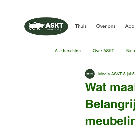
📧✨sunbin@asktfurni
Thuis
Over ons
Abo
Alle berichten
Over ASKT
Nieu
Media ASKT
8 jul
5
Wat maak
Belangri
meubeli