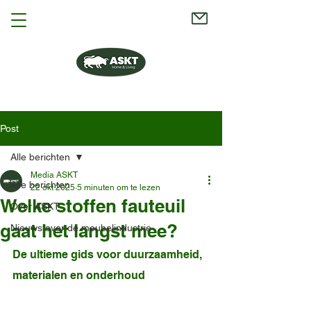
Post
Alle berichten
Media ASKT
Alle berichten
22 okt 2025
5 minuten om te lezen
Welke stoffen fauteuil
Over ASKT
gaat het langst mee?
Nieuws over de meubelindustrie
De ultieme gids voor duurzaamheid, 
materialen en onderhoud