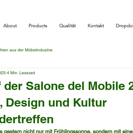
re.com 👋 See you at Furniture China 2026! | Sep 8
About
Products
Qualität
Kontakt
Dropdo
hten aus der Möbelindustrie
2025
4 Min. Lesezeit
f der Salone del Mobile 
, Design und Kultur
dertreffen
 gestern nicht nur mit Frühlingssonne, sondern mit eine