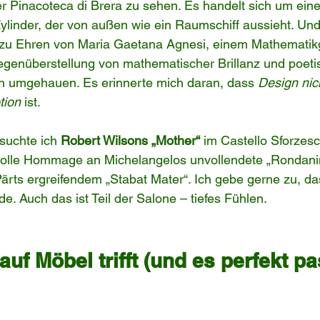
er Pinacoteca di Brera zu sehen. Es handelt sich um ein
ylinder, der von außen wie ein Raumschiff aussieht. Und
ek zu Ehren von Maria Gaetana Agnesi, einem Mathematik
egenüberstellung von mathematischer Brillanz und poeti
h umgehauen. Es erinnerte mich daran, dass 
Design nic
tion
 ist.
uchte ich 
Robert Wilsons „Mother“
 im Castello Sforzesco
volle Hommage an Michelangelos unvollendete „Rondanini
ärts ergreifendem „Stabat Mater“. Ich gebe gerne zu, das
e. Auch das ist Teil der Salone – tiefes Fühlen.
f Möbel trifft (und es perfekt pa