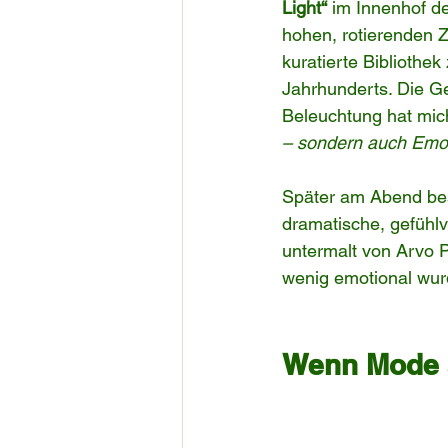
Light“
 im Innenhof d
hohen, rotierenden Z
kuratierte Biblioth
Jahrhunderts. Die G
Beleuchtung hat mic
– sondern auch Emo
Später am Abend bes
dramatische, gefühl
untermalt von Arvo P
wenig emotional wurd
Wenn Mode au