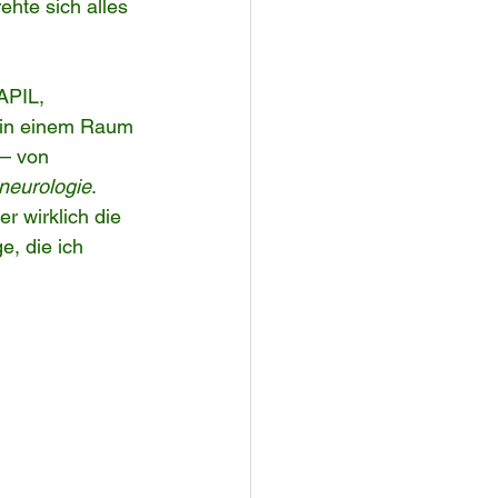
hte sich alles 
APIL, 
n in einem Raum 
 – von 
neurologie
. 
r wirklich die 
, die ich 