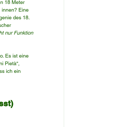
en 18 Meter 
 innen? Eine 
genie des 18. 
scher 
ht nur Funktion 
. Es ist eine 
 Pietà“, 
s ich ein 
sst)