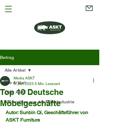
Beitrag
Alle Artikel
Media ASKT
Alle Artikel
9. Jan. 2025
5 Min. Lesezeit
Top 10 Deutsche
Über ASKT
Möbelgeschäfte
Nachrichten aus der Möbelindustrie
Autor: Sunbin Qi, Geschäftsführer von 
ASKT Furniture