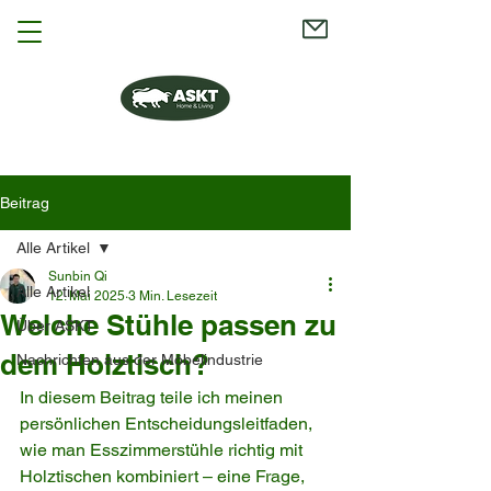
Beitrag
Alle Artikel
Sunbin Qi
Alle Artikel
12. Mai 2025
3 Min. Lesezeit
Welche Stühle passen zu
Über ASKT
dem Holztisch?
Nachrichten aus der Möbelindustrie
In diesem Beitrag teile ich meinen 
persönlichen Entscheidungsleitfaden, 
wie man Esszimmerstühle richtig mit 
Holztischen kombiniert – eine Frage, 