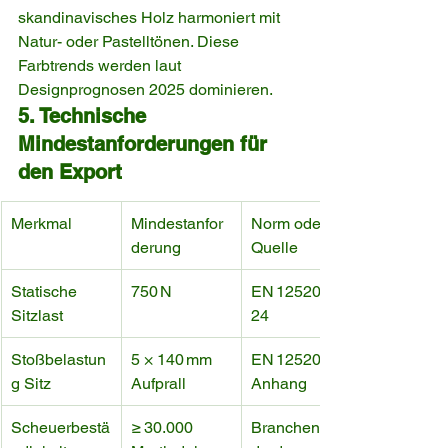
skandinavisches Holz harmoniert mit 
Natur- oder Pastelltönen. Diese 
Farbtrends werden laut 
Designprognosen 2025 dominieren.
5. Technische 
Mindestanforderungen für 
den Export
Merkmal
Mindestanfor
Norm oder 
derung
Quelle
Statische 
750 N
EN 12520:20
Sitzlast
24
Stoßbelastun
5 × 140 mm 
EN 12520, 
g Sitz
Aufprall
Anhang
Scheuerbestä
≥ 30.000 
Branchenstan