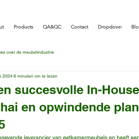
ture.com 👋 Tot ziens op CIFF 2026! | 18-21 maart |
ut
Products
QA&QC
Contact
Dropdown
Bl
ws over de meubelindustrie
p 2024
6 minuten om te lezen
n succesvolle In-House
hai en opwindende pla
5
gevende leverancier van eetkamermeubels en heeft een