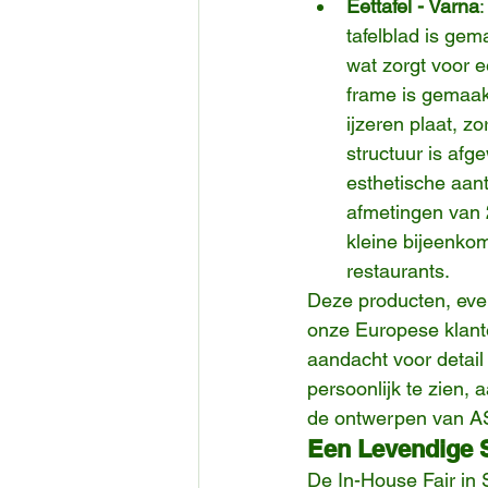
Eettafel - Varna
tafelblad is gem
wat zorgt voor e
frame is gemaak
ijzeren plaat, z
structuur is afge
esthetische aan
afmetingen van 
kleine bijeenko
restaurants.
Deze producten, even
onze Europese klante
aandacht voor detail
persoonlijk te zien, 
de ontwerpen van A
Een Levendige S
De In-House Fair in