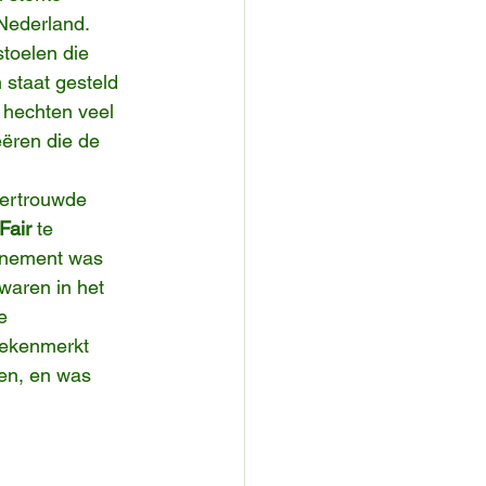
Nederland. 
toelen die 
staat gesteld 
 hechten veel 
ëren die de 
vertrouwde 
Fair
 te 
enement was 
waren in het 
e 
gekenmerkt 
en, en was 