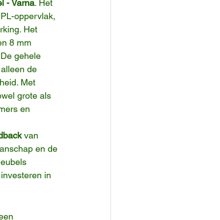
el - Varna
. Het 
HPL-oppervlak, 
rking. Het 
een 8 mm 
. De gehele 
 alleen de 
heid. Met 
owel grote als 
mers en 
edback
 van 
manschap en de 
meubels 
investeren in 
een 