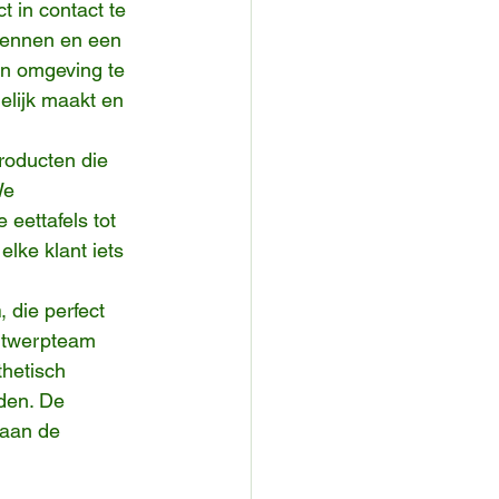
 in contact te 
kennen en een 
en omgeving te 
lijk maakt en 
oducten die 
We 
ettafels tot 
ke klant iets 
n
, die perfect 
ntwerpteam 
hetisch 
eden. De 
 aan de 