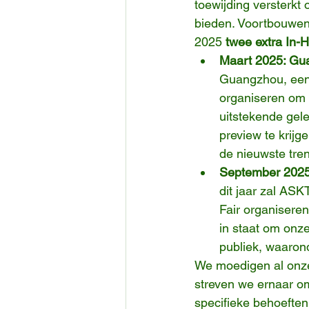
toewijding versterkt 
bieden. Voortbouwen
2025 
twee extra In-
Maart 2025: Gu
Guangzhou, een 
organiseren om 
uitstekende gel
preview te krijg
de nieuwste tre
September 2025:
dit jaar zal ASKT
Fair organiseren
in staat om onz
publiek, waarond
We moedigen al onz
streven we ernaar o
specifieke behoeften