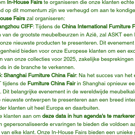
om 
In-House Fairs
 te organiseren die onze klanten echt
d op dit momentum zijn we verheugd om aan te kondige
House Fairs
 zal organiseren:
angzhou CIFF
: Tijdens de 
China International Furniture F
van de grootste meubelbeurzen in Azië, zal ASKT een I
onze nieuwste producten te presenteren. Dit evenement 
egenheid bieden voor onze Europese klanten om een exc
en van onze collecties voor 2025, zakelijke besprekingen
nds in de branche te verkennen.
 Shanghai Furniture China Fair
: Na het succes van het
 tijdens de 
Furniture China Fair
 in Shanghai opnieuw ee
. Dit belangrijke evenement in de wereldwijde meubelkal
e nieuwste ontwerpen te presenteren aan een breed inter
er klanten uit heel Europa en daarbuiten.
e klanten aan om 
deze data in hun agenda's te markere
m gepersonaliseerde ervaringen te bieden die voldoen a
 van elke klant. Onze In-House Fairs bieden een unieke