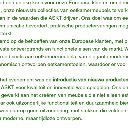
d een unieke kans voor onze Europese klanten om direct
 onze nieuwste collecties van eetkamermeubels te ver
ijgen in de waarden die ASKT drijven. Ons doel was om e
municatie bevordert, praktische productervaringen moge
sterkt.
emd op de behoeften van onze Europese klanten, met pr
wste ontwerptrends en functionele eisen van de markt. 
reed scala aan eetkamermeubels, van elegante moderne e
nomisch ontworpen eetkamerstoelen, waardoor er voor el
 het evenement was de 
introductie van nieuwe producte
ASKT voor kwaliteit en innovatie weerspiegelen. Ons o
gewerkt aan het creëren van meubels die niet alleen est
aar ook uitzonderlijke functionaliteit en duurzaamheid bi
ar was daarop geen uitzondering, met stukken die voldoen
r moderne, maar tijdloze ontwerpen.