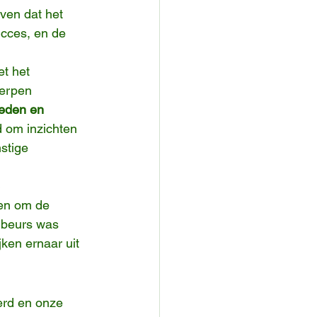
ven dat het 
ucces, en de 
t het 
erpen 
eden en 
 om inzichten 
stige 
 
den om de 
 beurs was 
ken ernaar uit 
erd en onze 