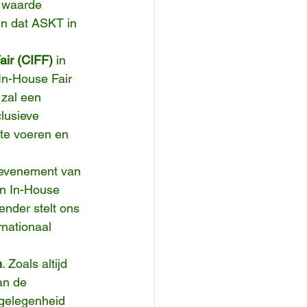
e waarde 
n dat ASKT in 
air (CIFF)
 in 
n-House Fair 
zal een 
lusieve 
 te voeren en 
 evenement van 
n In-House 
ender stelt ons 
nationaal 
n
. Zoals altijd 
an de 
 gelegenheid 