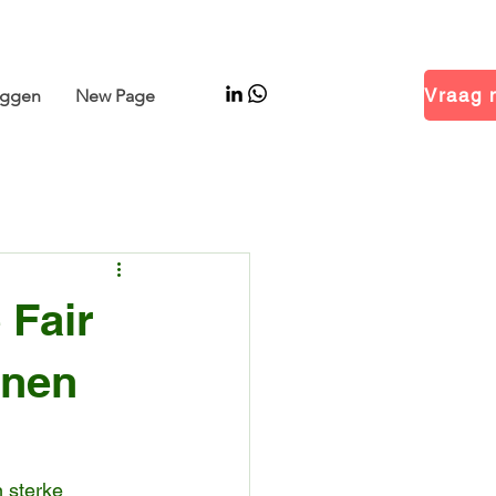
 Hal 14.1 · Stand B01
oggen
New Page
 Fair
nnen
 sterke 