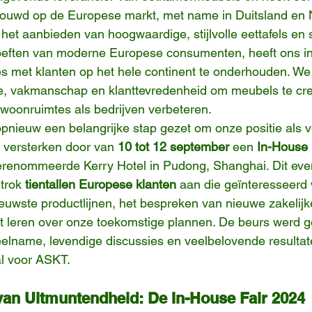
uwd op de Europese markt, met name in Duitsland en 
het aanbieden van hoogwaardige, stijlvolle eettafels en s
eften van moderne Europese consumenten, heeft ons in 
es met klanten op het hele continent te onderhouden. We
e, vakmanschap en klanttevredenheid om meubels te cre
 woonruimtes als bedrijven verbeteren.
pnieuw een belangrijke stap gezet om onze positie als 
 versterken door van 
10 tot 12 september
 een 
In-House 
gerenommeerde Kerry Hotel in Pudong, Shanghai. Dit ev
trok 
tientallen Europese klanten
 aan die geïnteresseerd 
euwste productlijnen, het bespreken van nieuwe zakelijk
t leren over onze toekomstige plannen. De beurs werd 
elname, levendige discussies en veelbelovende resultat
l voor ASKT.
an Uitmuntendheid: De In-House Fair 2024