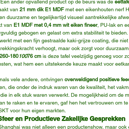
: Een ander opvallend product op de beurs was de 
eettaf
aakt van 
21 mm dik E1 MDF
 met een eikenhouten nerf 
en duurzame en tegelijkertijd visueel aantrekkelijke afwe
t van 
E1 MDF met 0,4 mm wit eiken fineer
, PU-lak en 
orgvuldig gebogen en gelast om extra stabiliteit te bieden
werkt met een fijn gestraalde kaki-grijze coating, die niet
trekkingskracht verhoogt, maar ook zorgt voor duurzaam
260-180
100
76 cm
 is deze tafel veelzijdig genoeg voor z
msten, wat hem een uitstekende keuze maakt voor eetka
als vele andere, ontvingen 
overweldigend positieve fe
n, die onder de indruk waren van de kwaliteit, het vak
 die in elk stuk waren verwerkt. De mogelijkheid om de 
aan te raken en te ervaren, gaf hen het vertrouwen om te 
SKT voor hun eigen markten.
feer en Productieve Zakelijke Gesprekken
 Shanghai was niet alleen een productenshow, maar ook 