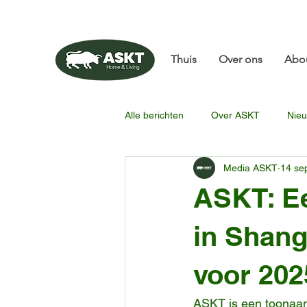
📧✨sunbin@asktfurni
Thuis
Over ons
Abo
Alle berichten
Over ASKT
Nieu
Media ASKT
14 se
ASKT: Ee
in Shang
voor 202
ASKT is een toonaan