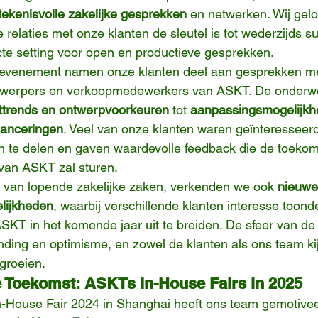
tekenisvolle zakelijke gesprekken
 en netwerken. Wij gelo
relaties met onze klanten de sleutel is tot wederzijds s
te setting voor open en productieve gesprekken.
evenement namen onze klanten deel aan gesprekken me
werpers en verkoopmedewerkers van ASKT. De onderw
ttrends en ontwerpvoorkeuren
 tot 
aanpassingsmogelijkh
lanceringen
. Veel van onze klanten waren geïnteresseerd
n te delen en gaven waardevolle feedback die de toekom
van ASKT zal sturen.
 van lopende zakelijke zaken, verkenden we ook 
nieuwe
lijkheden
, waarbij verschillende klanten interesse toon
KT in het komende jaar uit te breiden. De sfeer van de
ding en optimisme, en zowel de klanten als ons team kij
groeien.
 Toekomst: ASKTs In-House Fairs in 2025
n-House Fair 2024 in Shanghai heeft ons team gemotive