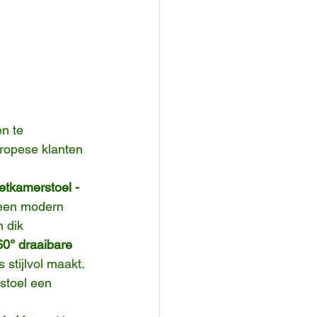
n te 
ropese klanten 
etkamerstoel - 
 een modern 
 dik 
60° draaibare 
stijlvol maakt. 
stoel een 