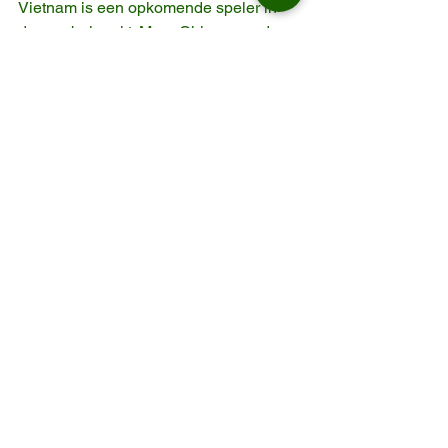
Vietnam is een opkomende speler in 
de meubelmarkt. Maar China – en dan 
vooral ASKT – biedt een doordachte, 
schaalbare en technologisch 
geavanceerde totaaloplossing. Met 
strikte kwaliteitscontrole, 
duurzaamheid, ethische productie en 
maatwerk bieden wij niet alleen 
producten, maar ook vertrouwen.