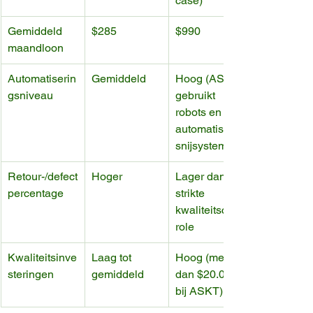
case)
Gemiddeld 
$285
$990
maandloon
Automatiserin
Gemiddeld
Hoog (ASKT 
gsniveau
gebruikt 
robots en 
automatische 
snijsystemen)
Retour-/defect
Hoger
Lager dankzij 
percentage
strikte 
kwaliteitscont
role
Kwaliteitsinve
Laag tot 
Hoog (meer 
steringen
gemiddeld
dan $20.000 
bij ASKT)