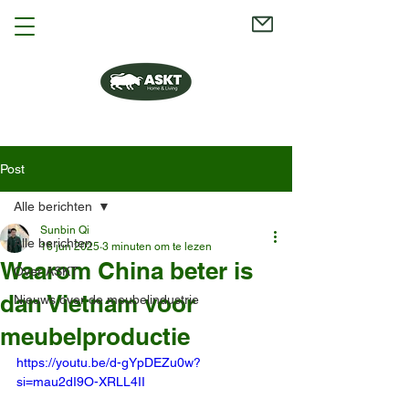
Post
Alle berichten
Sunbin Qi
Alle berichten
16 jun 2025
3 minuten om te lezen
Waarom China beter is
Over ASKT
dan Vietnam voor
Nieuws over de meubelindustrie
meubelproductie
https://youtu.be/d-gYpDEZu0w?
si=mau2dI9O-XRLL4II