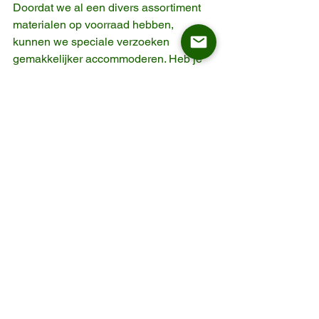
Doordat we al een divers assortiment 
materialen op voorraad hebben, 
kunnen we speciale verzoeken 
gemakkelijker accommoderen. Heb je 
een specifieke bekledingsstof of een 
bepaald type hout nodig? Wij staan 
klaar.
Sterkere relaties met 
leveranciers
Omdat we in bulk inkopen, geven onze 
leveranciers ons prioriteit. Dit betekent 
dat we de beste materialen, de beste 
service en de meest betrouwbare 
leveringen krijgen—allemaal wat 
bijdraagt aan een betere ervaring voor 
onze klanten.
Verbeterde 
duurzaamheid en 