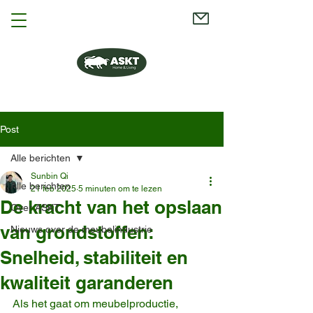
Post
Alle berichten
Sunbin Qi
Alle berichten
21 feb 2025
5 minuten om te lezen
De kracht van het opslaan
Over ASKT
van grondstoffen:
Nieuws over de meubelindustrie
Snelheid, stabiliteit en
kwaliteit garanderen
Als het gaat om meubelproductie, 