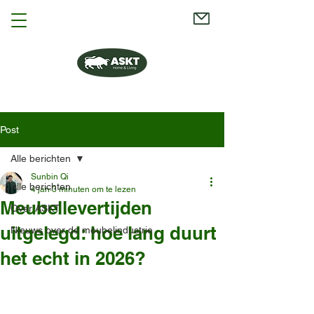
Post
Alle berichten
Sunbin Qi
Alle berichten
4 jan
3 minuten om te lezen
Meubellevertijden
Over ASKT
uitgelegd: hoe lang duurt
Nieuws over de meubelindustrie
het echt in 2026?