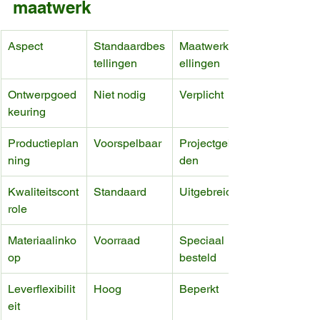
maatwerk
Aspect
Standaardbes
Maatwerkbest
tellingen
ellingen
Ontwerpgoed
Niet nodig
Verplicht
keuring
Productieplan
Voorspelbaar
Projectgebon
ning
den
Kwaliteitscont
Standaard
Uitgebreid
role
Materiaalinko
Voorraad
Speciaal 
op
besteld
Leverflexibilit
Hoog
Beperkt
eit