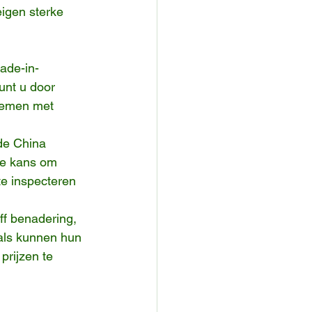
igen sterke 
ade-in-
unt u door 
pnemen met 
de China 
de kans om 
te inspecteren 
ff benadering, 
als kunnen hun 
prijzen te 