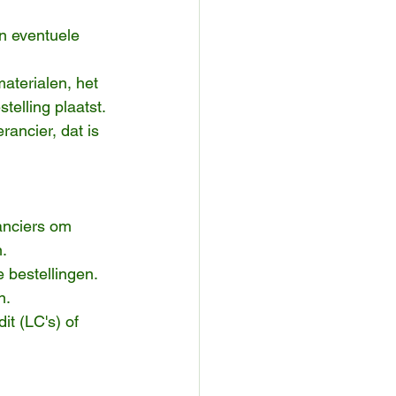
 
en eventuele 
aterialen, het 
elling plaatst.
ncier, dat is 
anciers om 
.
 bestellingen. 
n.
it (LC's) of 