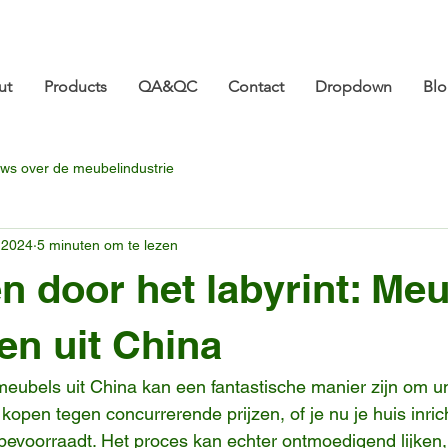
ture.com 👋 Tot ziens op CIFF 2026! | 18-21 maart |
ut
Products
QA&QC
Contact
Dropdown
Bl
ws over de meubelindustrie
 2024
5 minuten om te lezen
n door het labyrint: Me
en uit China
eubels uit China kan een fantastische manier zijn om u
 kopen tegen concurrerende prijzen, of je nu je huis inric
l bevoorraadt. Het proces kan echter ontmoedigend lijken,