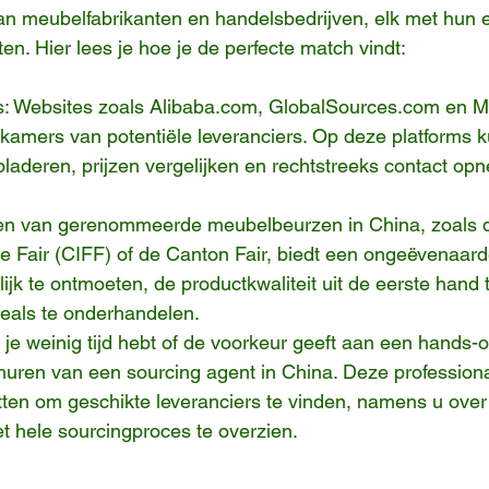
an meubelfabrikanten en handelsbedrijven, elk met hun e
ten. Hier lees je hoe je de perfecte match vindt:
s: Websites zoals Alibaba.com, GlobalSources.com en M
kamers van potentiële leveranciers. Op deze platforms k
 bladeren, prijzen vergelijken en rechtstreeks contact o
en van gerenommeerde meubelbeurzen in China, zoals 
ure Fair (CIFF) of de Canton Fair, biedt een ongeëvenaar
ijk te ontmoeten, de productkwaliteit uit de eerste hand 
deals te onderhandelen.
 je weinig tijd hebt of de voorkeur geeft aan een hands-o
huren van een sourcing agent in China. Deze profession
tten om geschikte leveranciers te vinden, namens u over 
 hele sourcingproces te overzien.