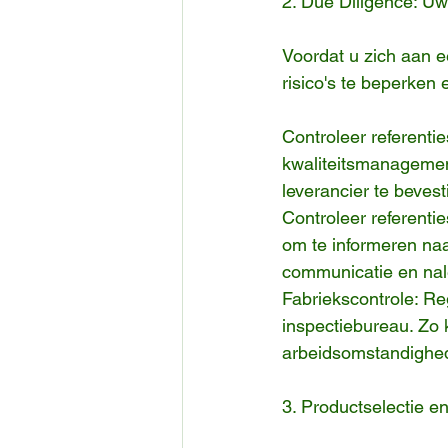
2. Due Diligence: Uw
Voordat u zich aan e
risico's te beperken
Controleer referentie
kwaliteitsmanagemen
leverancier te bevest
Controleer referentie
om te informeren naa
communicatie en nal
Fabriekscontrole: Reg
inspectiebureau. Zo 
arbeidsomstandighed
3. Productselectie e