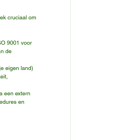
oek cruciaal om 
ISO 9001 voor 
an de 
je eigen land) 
it, 
ia een extern 
cedures en 