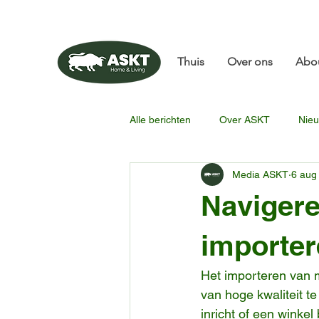
📧✨sunbin@asktfurni
Thuis
Over ons
Abo
Alle berichten
Over ASKT
Nieu
Media ASKT
6 aug
Navigere
importer
Het importeren van m
van hoge kwaliteit te
inricht of een winke