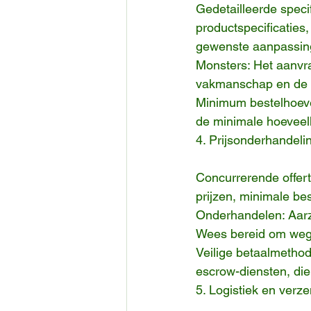
Gedetailleerde speci
productspecificaties,
gewenste aanpassin
Monsters: Het aanvra
vakmanschap en de al
Minimum bestelhoeve
de minimale hoeveelh
4. Prijsonderhandel
Concurrerende offert
prijzen, minimale be
Onderhandelen: Aarze
Wees bereid om weg t
Veilige betaalmethode
escrow-diensten, die
5. Logistiek en verze