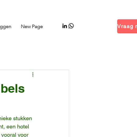
 Hal 14.1 · Stand B01
oggen
New Page
ubels
nieke stukken 
ht, een hotel 
 vooral voor 