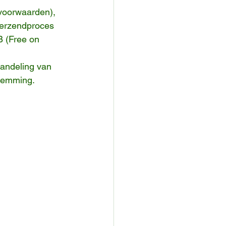
svoorwaarden), 
verzendproces 
B (Free on 
andeling van 
stemming.