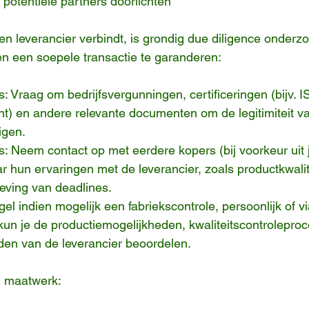
 potentiële partners doorlichten
en leverancier verbindt, is grondig due diligence onderz
 en een soepele transactie te garanderen:
s: Vraag om bedrijfsvergunningen, certificeringen (bijv. 
t) en andere relevante documenten om de legitimiteit v
igen.
s: Neem contact op met eerdere kopers (bij voorkeur uit 
r hun ervaringen met de leverancier, zoals productkwalite
eving van deadlines.
el indien mogelijk een fabriekscontrole, persoonlijk of v
kun je de productiemogelijkheden, kwaliteitscontrolepro
en van de leverancier beoordelen.
n maatwerk: