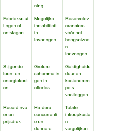
ning
Fabrieksslui
Mogelijke 
Reservelev
tingen of 
instabiliteit 
eranciers 
ontslagen
in 
vóór het 
leveringen
hoogseizoe
n 
toevoegen
Stijgende 
Grotere 
Geldigheids
loon- en 
schommelin
duur en 
energiekost
gen in 
kostendrem
en
offertes
pels 
vastleggen
Recordinvo
Hardere 
Totale 
er en 
concurrenti
inkoopkoste
prijsdruk
e en 
n 
dunnere 
vergelijken 