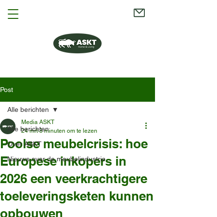
Post
Alle berichten
Media ASKT
Alle berichten
24 mrt
8 minuten om te lezen
Poolse meubelcrisis: hoe
Over ASKT
Europese inkopers in
Nieuws over de meubelindustrie
2026 een veerkrachtigere
toeleveringsketen kunnen
opbouwen