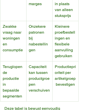
marges
in plaats 
van alleen 
stuksprijs
Zwakke 
Onzekere 
Kleinere 
vraag naar 
patronen 
proefbestell
woningen 
bij 
ingen en 
en 
nabestellin
flexibele 
consumptie
gen
aanvulling 
gebruiken
Teruglopen
Capaciteit 
Productiepri
de 
kan tussen 
oriteit per 
productie 
productgroe
artikelgroep
in 
pen 
 bevestigen
bepaalde 
verschuiven
segmenten
Deze tabel is bewust eenvoudig 