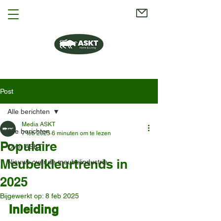
Post
Alle berichten
Media ASKT
Alle berichten
7 feb 2025
6 minuten om te lezen
Populaire
Over ASKT
Meubelkleurtrends in
Nieuws over de meubelindustrie
2025
Bijgewerkt op:
8 feb 2025
Inleiding