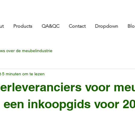
ture.com 👋 Tot ziens op CIFF 2026! | 18-21 maart |
ut
Products
QA&QC
Contact
Dropdown
Bl
ws over de meubelindustrie
t
5 minuten om te lezen
eerleveranciers voor me
: een inkoopgids voor 2