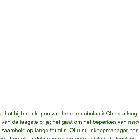
 het bij het inkopen van leren meubels uit China allang 
van de laagste prijs; het gaat om het beperken van risic
zaamheid op lange termijn. Of u nu inkoopmanager bent
n of groothandelaar in restaurantmeubilair, de kwaliteit 