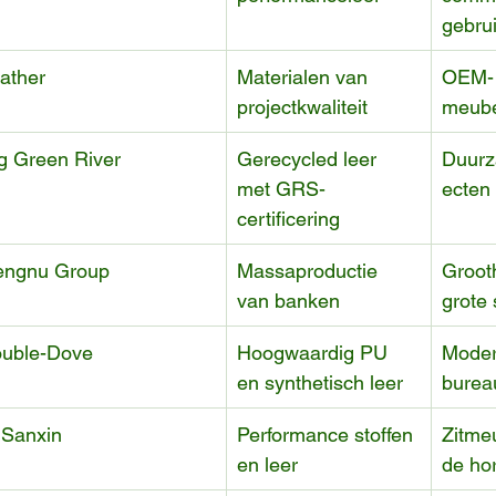
gebru
ather
Materialen van 
OEM-
projectkwaliteit
meub
 Green River
Gerecycled leer 
Duurz
met GRS-
ecten
certificering
engnu Group
Massaproductie 
Groot
van banken
grote 
uble-Dove
Hoogwaardig PU 
Moder
en synthetisch leer
burea
Sanxin
Performance stoffen 
Zitme
en leer
de ho