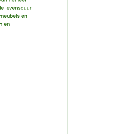
de levensduur 
 meubels en 
n en 