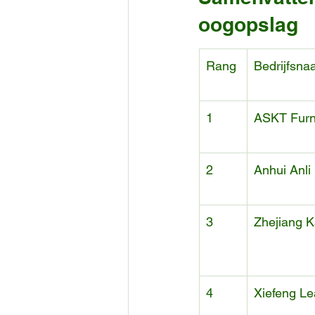
oogopslag
Rang
Bedrijfsn
1
ASKT Furn
2
Anhui Anli 
3
Zhejiang 
4
Xiefeng Le