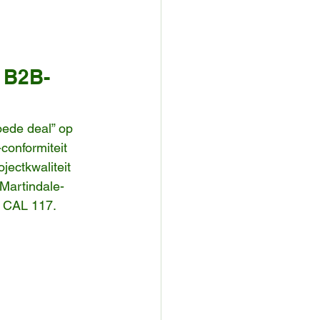
s B2B-
oede deal” op 
conformiteit 
jectkwaliteit 
Martindale-
f CAL 117.