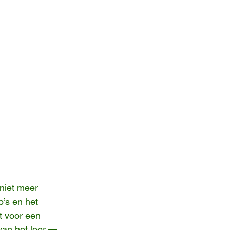
niet meer 
o’s en het 
 voor een 
van het leer — 