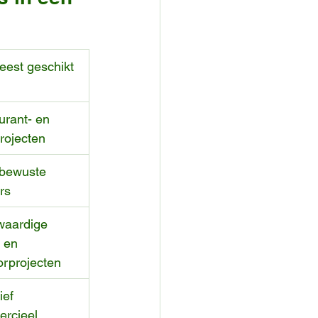
eest geschikt 
urant- en 
rojecten
ubewuste 
ers
aardige 
 en 
orprojecten
ief 
rcieel 