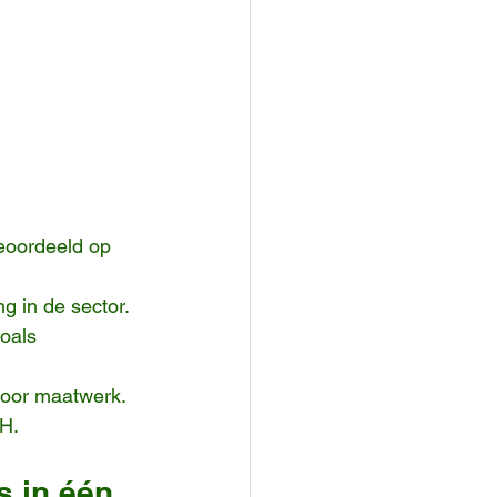
eoordeeld op 
ng in de sector.
oals 
voor maatwerk.
CH.
s in één 