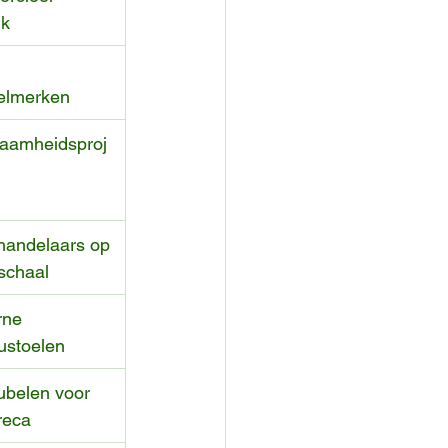
ik
elmerken
aamheidsproj
handelaars op 
schaal
ne 
ustoelen
ubelen voor 
reca