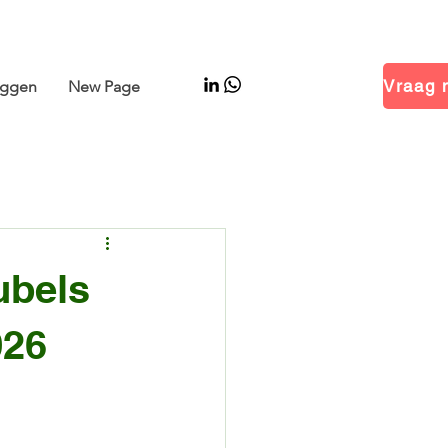
 Hal 14.1 · Stand B01
oggen
New Page
ubels
026