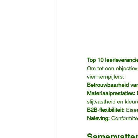
Top 10 leerleveranci
Om tot een objectiev
vier kernpijlers:
Betrouwbaarheid van
Materiaalprestaties:
 
slijtvastheid en kleu
B2B-flexibiliteit:
 Eise
Naleving:
 Conformit
Samenvattend