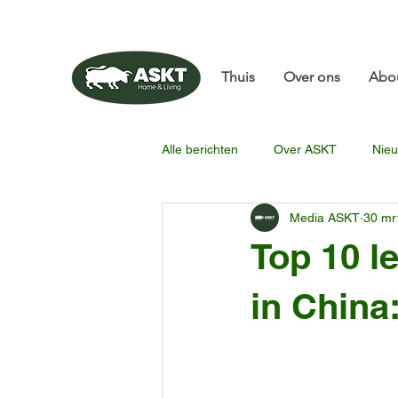
📧✨sunbin@asktfurni
Thuis
Over ons
Abo
Alle berichten
Over ASKT
Nieu
Media ASKT
30 mr
Top 10 l
in China