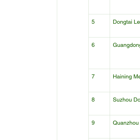
5
Dongtai Le
6
Guangdong
7
Haining M
8
Suzhou Do
9
Quanzhou 