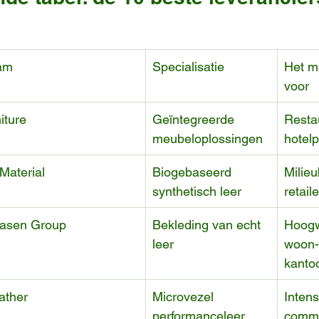
aam
Specialisatie
Het m
voor
iture
Geïntegreerde 
Resta
meubeloplossingen
hotelp
Material
Biogebaseerd 
Milie
synthetisch leer
retail
Kasen Group
Bekleding van echt 
Hoogw
leer
woon-
kanto
ather
Microvezel 
Intens
performanceleer
comme