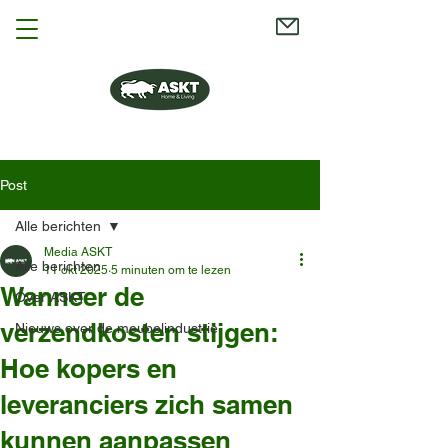
Post
Alle berichten
Media ASKT
Alle berichten
11 okt 2025
5 minuten om te lezen
Wanneer de
Over ASKT
verzendkosten stijgen:
Nieuws over de meubelindustrie
Hoe kopers en
leveranciers zich samen
kunnen aanpassen