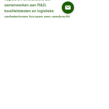
samenwerken aan R&D, 
kwaliteitstesten en logistieke 
verbeteringen bouwen een veerkracht 
op die beide partijen ten goede komt. 
De inzet van ASKT voor strenge 
testapparatuur en toegewijd 
inspectiepersoneel is hier een 
voorbeeld van.
6. 
Langetermijnaanpassing
en voor de sector
De volatiliteit van de verzendkosten zal 
waarschijnlijk niet snel verdwijnen. De 
sector moet inzetten op veerkracht:
Diversificatie van 
toeleveringsketens
: Het vermijden 