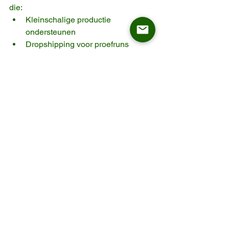
die:
Kleinschalige productie 
ondersteunen
Dropshipping voor proefruns 
bieden
Schaalbare herhaalorders op 
basis van verkoopgegevens 
mogelijk maken
✅ 
Betrouwbare 
Productgegevens en 
Monsters
We bieden elke partner:
Duidelijke afmetingen, CAD-
bestanden en 
montagehandleidingen
Echte fotografie in Europese 
woonsituaties