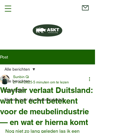
Post
Alle berichten
Sunbin Qi
Alle berichten
27 mrt 2025
5 minuten om te lezen
Wayfair verlaat Duitsland:
Over ASKT
wat het echt betekent
Nieuws over de meubelindustrie
voor de meubelindustrie
— en wat er hierna komt
Nog niet zo lang geleden las ik een 