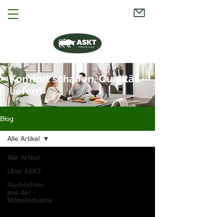
Komfort schaffen, Qualität
liefern
Blog
Alle Artikel
Alle Artikel
Über ASKT
Nachrichten
aus der
Möbelindustrie