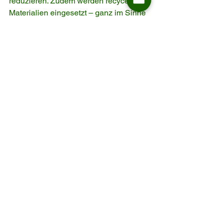
reduzieren. Zudem werden recycelte 
Materialien eingesetzt – ganz im Sinne 
des europäischen Green Deals.
Moderne Produktion & 
soziale Verantwortung
In der 
BSCI-zertifizierten 
Produktion
 kommen modernste 
Fertigungstechnologien zum Einsatz. 
Dies garantiert höchste Effizienz, 
erstklassige Qualität und faire 
Arbeitsbedingungen.
Marktführer in Europa
2024 wurden 
über 550.000 Stühle
 von 
ASKT allein in Deutschland verkauft. 
Zu den Partnern gehören renommierte 
Häuser wie 
Höffner, XXXLutz
 und viele 
mehr.