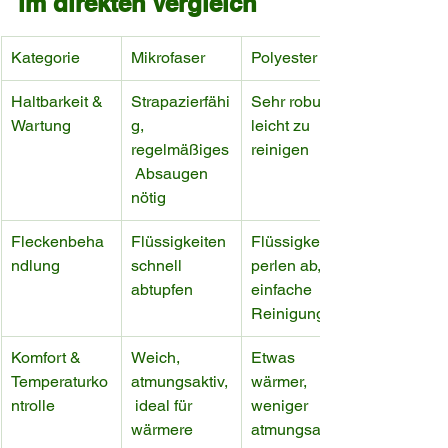
im direkten Vergleich
Kategorie
Mikrofaser
Polyester
Haltbarkeit & 
Strapazierfähi
Sehr robust, 
Wartung
g, 
leicht zu 
regelmäßiges
reinigen
 Absaugen 
nötig
Fleckenbeha
Flüssigkeiten 
Flüssigkeiten 
ndlung
schnell 
perlen ab, 
abtupfen
einfache 
Reinigung
Komfort & 
Weich, 
Etwas 
Temperaturko
atmungsaktiv,
wärmer, 
ntrolle
 ideal für 
weniger 
wärmere 
atmungsaktiv