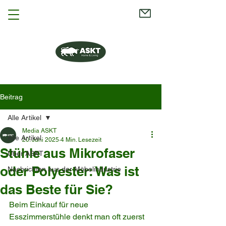
Beitrag
Alle Artikel
Media ASKT
Alle Artikel
20. Juni 2025
4 Min. Lesezeit
Stühle aus Mikrofaser
Über ASKT
oder Polyester: Was ist
Nachrichten aus der Möbelindustrie
das Beste für Sie?
Beim Einkauf für neue 
Esszimmerstühle denkt man oft zuerst 