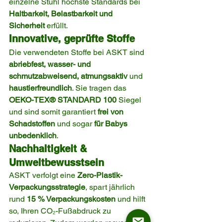
einzelne Stuhl höchste Standards bei 
Haltbarkeit, Belastbarkeit und 
Sicherheit
 erfüllt.
Innovative, geprüfte Stoffe
Die verwendeten Stoffe bei ASKT sind 
abriebfest, wasser- und 
schmutzabweisend, atmungsaktiv
 und 
haustierfreundlich
. Sie tragen das 
OEKO-TEX® STANDARD 100
 Siegel 
und sind somit garantiert 
frei von 
Schadstoffen
 und sogar 
für Babys 
unbedenklich
.
Nachhaltigkeit & 
Umweltbewusstsein
ASKT verfolgt eine 
Zero-Plastik-
Verpackungsstrategie
, spart jährlich 
rund 
15 % Verpackungskosten
 und hilft 
so, Ihren CO₂-Fußabdruck zu 