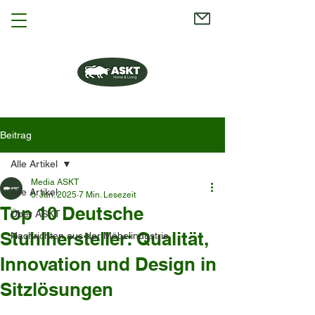
Beitrag
Alle Artikel
Media ASKT
Alle Artikel
6. Jan. 2025
7 Min. Lesezeit
Top 10 Deutsche
Über ASKT
Stuhlhersteller: Qualität,
Nachrichten aus der Möbelindustrie
Innovation und Design in
Sitzlösungen