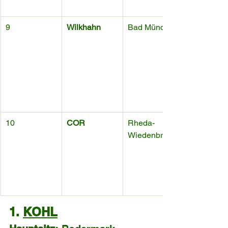
9
Wilkhahn
Bad Münder
10
COR
Rheda-
Wiedenbrück
1. 
KOHL