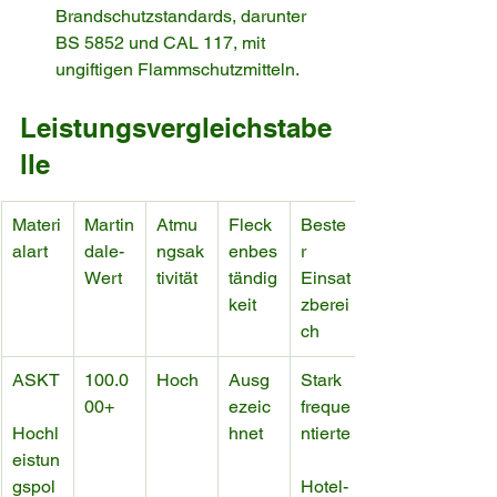
Brandschutzstandards, darunter 
BS 5852 und CAL 117, mit 
ungiftigen Flammschutzmitteln.
Leistungsvergleichstabe
lle
Materi
Martin
Atmu
Fleck
Beste
alart
dale-
ngsak
enbes
r 
Wert
tivität
tändig
Einsat
keit
zberei
ch
ASKT
100.0
Hoch
Ausg
Stark 
00+
ezeic
freque
Hochl
hnet
ntierte
eistun
gspol
Hotel-