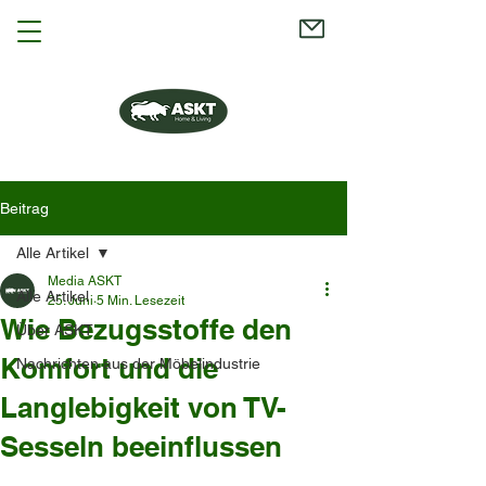
Beitrag
Alle Artikel
Media ASKT
Alle Artikel
25. Juni
5 Min. Lesezeit
Wie Bezugsstoffe den
Über ASKT
Komfort und die
Nachrichten aus der Möbelindustrie
Langlebigkeit von TV-
Sesseln beeinflussen