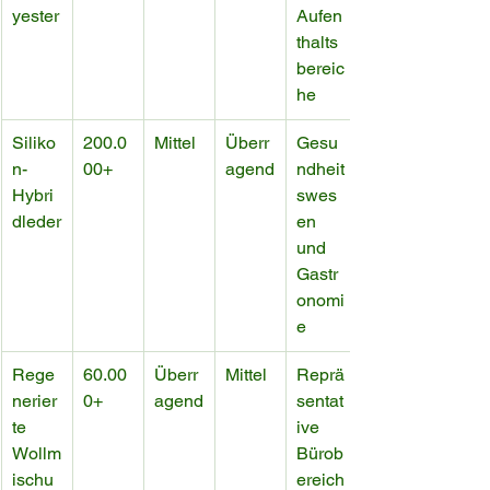
yester
Aufen
thalts
bereic
he
Siliko
200.0
Mittel
Überr
Gesu
n-
00+
agend
ndheit
Hybri
swes
dleder
en 
und 
Gastr
onomi
e
Rege
60.00
Überr
Mittel
Reprä
nerier
0+
agend
sentat
te 
ive 
Wollm
Bürob
ischu
ereich