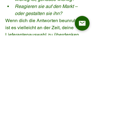
Reagieren sie auf den Markt – 
oder gestalten sie ihn?
Wenn dich die Antworten beunruhigen, 
ist es vielleicht an der Zeit, deine 
Lieferantenauswahl zu überdenken.
Lasst uns vernetzen – 
denn diese Branche 
braucht Dialog, nicht 
nur Geschäfte
Ob du nun auf der idd cologne dabei 
bist oder einfach nur über LinkedIn 
folgst – lass uns ins Gespräch kommen.
Bei ASKT verkaufen wir nicht einfach 
nur Esszimmerstühle. Wir verkaufen 
Vertrauen
 – das Vertrauen, dass das, 