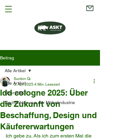
Beitrag
Alle Artikel
Sunbin Qi
Alle Artikel
3. Apr. 2025
4 Min. Lesezeit
Idd cologne 2025: Über
Über ASKT
die Zukunft von
Nachrichten aus der Möbelindustrie
Beschaffung, Design und
Käufererwartungen
Ich gebe zu. Als ich zum ersten Mal die 