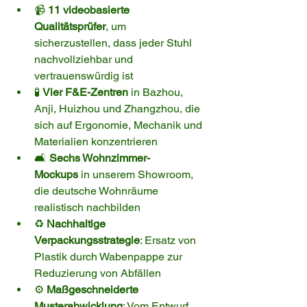
📹 
11 videobasierte 
Qualitätsprüfer
, um 
sicherzustellen, dass jeder Stuhl 
nachvollziehbar und 
vertrauenswürdig ist
🧪 
Vier F&E-Zentren
 in Bazhou, 
Anji, Huizhou und Zhangzhou, die 
sich auf Ergonomie, Mechanik und 
Materialien konzentrieren
🛋️ 
Sechs Wohnzimmer-
Mockups
 in unserem Showroom, 
die deutsche Wohnräume 
realistisch nachbilden
♻️ 
Nachhaltige 
Verpackungsstrategie
: Ersatz von 
Plastik durch Wabenpappe zur 
Reduzierung von Abfällen
⚙️ 
Maßgeschneiderte 
Musterabwicklung
: Vom Entwurf 