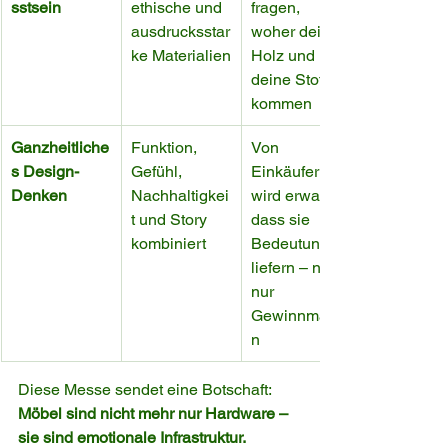
sstsein
ethische und 
fragen, 
ausdrucksstar
woher dein 
ke Materialien
Holz und 
deine Stoffe 
kommen
Ganzheitliche
Funktion, 
Von 
s Design-
Gefühl, 
Einkäufern 
Denken
Nachhaltigkei
wird erwartet, 
t und Story 
dass sie 
kombiniert
Bedeutung 
liefern – nicht 
nur 
Gewinnmarge
n
Diese Messe sendet eine Botschaft: 
Möbel sind nicht mehr nur Hardware – 
sie sind emotionale Infrastruktur.