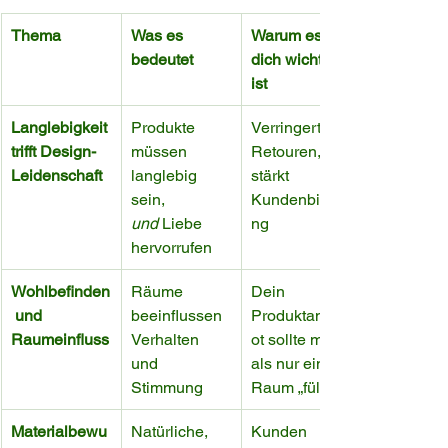
Thema
Was es 
Warum es für 
bedeutet
dich wichtig 
ist
Langlebigkeit 
Produkte 
Verringert 
trifft Design-
müssen 
Retouren, 
Leidenschaft
langlebig 
stärkt 
sein, 
Kundenbindu
und
 Liebe 
ng
hervorrufen
Wohlbefinden
Räume 
Dein 
 und 
beeinflussen 
Produktangeb
Raumeinfluss
Verhalten 
ot sollte mehr 
und 
als nur einen 
Stimmung
Raum „füllen“
Materialbewu
Natürliche, 
Kunden 